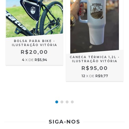
BOLSA PARA BIKE -
ILUSTRAÇÃO VITÓRIA
R$20,00
L
CANECA TÉRMICA 1,2L -
4
X DE
R$5,94
ILUSTRAÇÃO VITÓRIA
R$95,00
12
X DE
R$9,77
SIGA-NOS